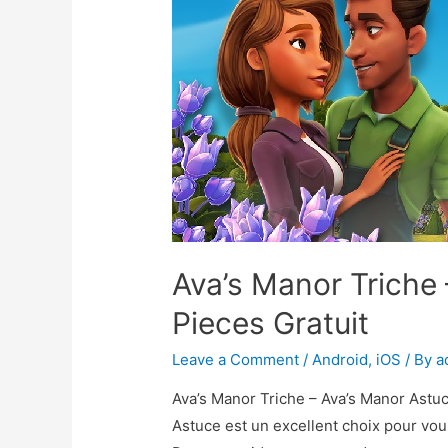
Ava’s Manor Triche
Pieces Gratuit
Leave a Comment
/
Android
,
iOS
/ By
a
Ava’s Manor Triche – Ava’s Manor Astu
Astuce est un excellent choix pour vou