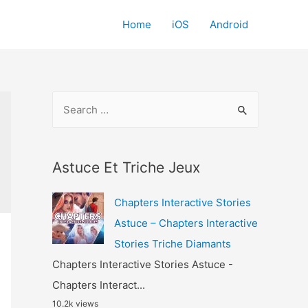
Home
iOS
Android
S
e
a
r
Astuce Et Triche Jeux
c
Chapters Interactive Stories
h
Astuce – Chapters Interactive
f
Stories Triche Diamants
o
Chapters Interactive Stories Astuce -
r
Chapters Interact...
:
10.2k views