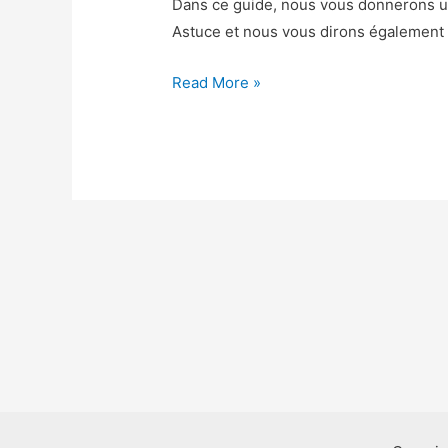
Dans ce guide, nous vous donnerons un 
Astuce et nous vous dirons également 
Ava’s
Read More »
Manor
Triche
–
Ava’s
Manor
Astuce
Pieces
Gratuit