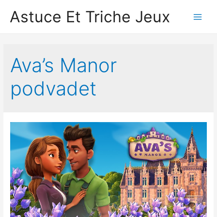
Astuce Et Triche Jeux
Main
Men
Ava’s Manor
podvadet