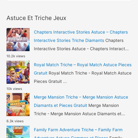
Manor
a
Astuce
r
Pieces
Astuce Et Triche Jeux
c
Gratuit
h
Chapters Interactive Stories Astuce – Chapters
f
Interactive Stories Triche Diamants
Chapters
o
Interactive Stories Astuce - Chapters Interact...
10.2k views
r
Royal Match Triche – Royal Match Astuce Pieces
:
Gratuit
Royal Match Triche - Royal Match Astuce
Pieces Gratuit ...
10k views
Merge Mansion Triche – Merge Mansion Astuce
Diamants et Pieces Gratuit
Merge Mansion
Triche - Merge Mansion Astuce Diamants et...
6.3k views
Family Farm Adventure Triche – Family Farm
Adventure Astuce Gemmes et Pieces
Family