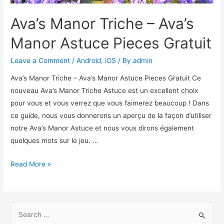
Ava’s Manor Triche – Ava’s
Manor Astuce Pieces Gratuit
Leave a Comment
/
Android
,
iOS
/ By
admin
Ava’s Manor Triche – Ava’s Manor Astuce Pieces Gratuit Ce
nouveau Ava’s Manor Triche Astuce est un excellent choix
pour vous et vous verrez que vous l’aimerez beaucoup ! Dans
ce guide, nous vous donnerons un aperçu de la façon d’utiliser
notre Ava’s Manor Astuce et nous vous dirons également
quelques mots sur le jeu. …
Ava’s
Read More »
Manor
Triche
–
S
Ava’s
e