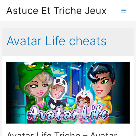
Astuce Et Triche Jeux
Main
Men
Avatar Life cheats
Avatar Life Triche – Avatar