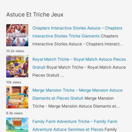
a
Astuce
r
Or
Astuce Et Triche Jeux
c
et
h
Argent
Chapters Interactive Stories Astuce – Chapters
Gratuit
f
Interactive Stories Triche Diamants
Chapters
o
Interactive Stories Astuce - Chapters Interact...
10.2k views
r
Royal Match Triche – Royal Match Astuce Pieces
:
Gratuit
Royal Match Triche - Royal Match Astuce
Pieces Gratuit ...
10k views
Merge Mansion Triche – Merge Mansion Astuce
Diamants et Pieces Gratuit
Merge Mansion
Triche - Merge Mansion Astuce Diamants et...
6.3k views
Family Farm Adventure Triche – Family Farm
Adventure Astuce Gemmes et Pieces
Family