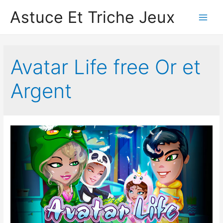
Astuce Et Triche Jeux
Main
Men
Avatar Life free Or et
Argent