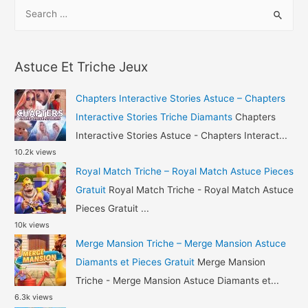
S
Avatar
e
Life
a
Astuce
r
Or
Astuce Et Triche Jeux
c
et
h
Argent
Chapters Interactive Stories Astuce – Chapters
Gratuit
f
Interactive Stories Triche Diamants
Chapters
o
Interactive Stories Astuce - Chapters Interact...
10.2k views
r
Royal Match Triche – Royal Match Astuce Pieces
:
Gratuit
Royal Match Triche - Royal Match Astuce
Pieces Gratuit ...
10k views
Merge Mansion Triche – Merge Mansion Astuce
Diamants et Pieces Gratuit
Merge Mansion
Triche - Merge Mansion Astuce Diamants et...
6.3k views