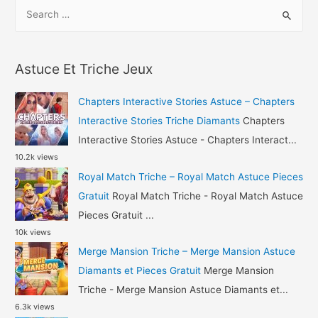
S
Avatar
e
Life
a
Astuce
r
Or
Astuce Et Triche Jeux
c
et
h
Argent
Chapters Interactive Stories Astuce – Chapters
Gratuit
f
Interactive Stories Triche Diamants
Chapters
o
Interactive Stories Astuce - Chapters Interact...
10.2k views
r
Royal Match Triche – Royal Match Astuce Pieces
:
Gratuit
Royal Match Triche - Royal Match Astuce
Pieces Gratuit ...
10k views
Merge Mansion Triche – Merge Mansion Astuce
Diamants et Pieces Gratuit
Merge Mansion
Triche - Merge Mansion Astuce Diamants et...
6.3k views