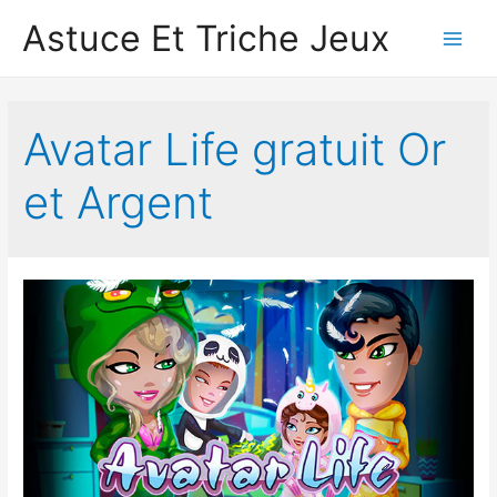
Astuce Et Triche Jeux
Main
Men
Avatar Life gratuit Or
et Argent