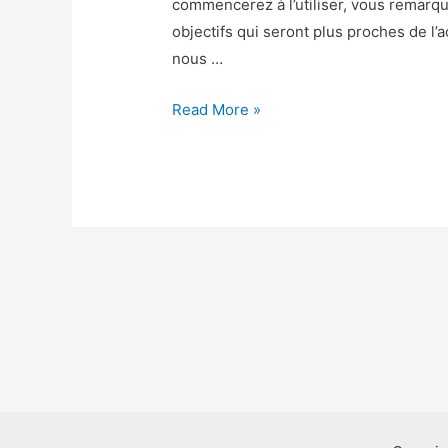
commencerez à l’utiliser, vous remarq
objectifs qui seront plus proches de l
nous …
Avatar
Read More »
Life
Triche
–
Avatar
Life
Astuce
Or
et
Argent
Gratuit