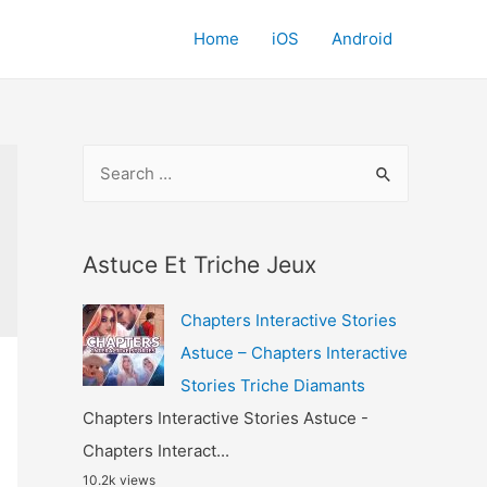
Home
iOS
Android
S
e
a
r
Astuce Et Triche Jeux
c
Chapters Interactive Stories
h
Astuce – Chapters Interactive
f
Stories Triche Diamants
o
Chapters Interactive Stories Astuce -
r
Chapters Interact...
:
10.2k views