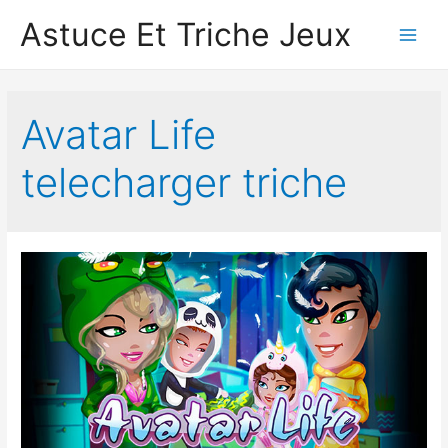
Astuce Et Triche Jeux
Main
Men
Avatar Life
telecharger triche