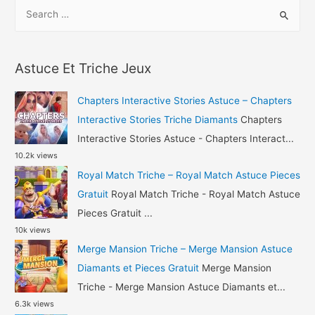
S
Avatar
e
Life
a
Astuce
r
Or
Astuce Et Triche Jeux
c
et
h
Argent
Chapters Interactive Stories Astuce – Chapters
Gratuit
f
Interactive Stories Triche Diamants
Chapters
o
Interactive Stories Astuce - Chapters Interact...
10.2k views
r
Royal Match Triche – Royal Match Astuce Pieces
:
Gratuit
Royal Match Triche - Royal Match Astuce
Pieces Gratuit ...
10k views
Merge Mansion Triche – Merge Mansion Astuce
Diamants et Pieces Gratuit
Merge Mansion
Triche - Merge Mansion Astuce Diamants et...
6.3k views