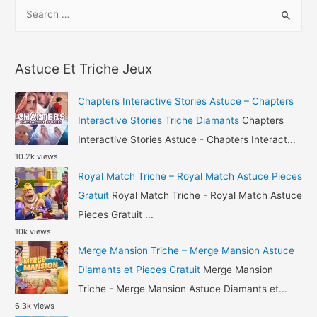
S
Baby
e
Manor
a
Astuce
r
Pieces
Astuce Et Triche Jeux
c
et
h
Bouteilles
Chapters Interactive Stories Astuce – Chapters
Gratuit
f
Interactive Stories Triche Diamants
Chapters
o
Interactive Stories Astuce - Chapters Interact...
10.2k views
r
Royal Match Triche – Royal Match Astuce Pieces
:
Gratuit
Royal Match Triche - Royal Match Astuce
Pieces Gratuit ...
10k views
Merge Mansion Triche – Merge Mansion Astuce
Diamants et Pieces Gratuit
Merge Mansion
Triche - Merge Mansion Astuce Diamants et...
6.3k views