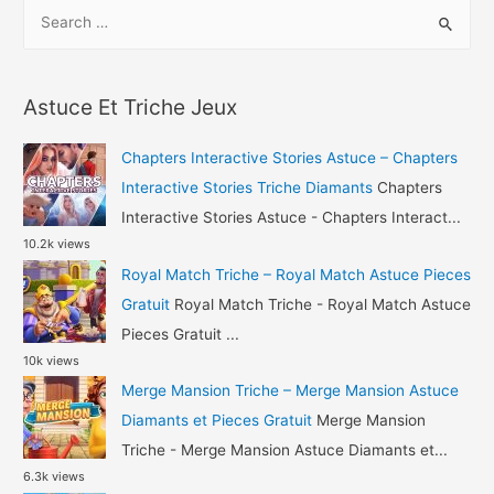
S
Baby
e
Manor
a
Astuce
r
Pieces
Astuce Et Triche Jeux
c
et
h
Bouteilles
Chapters Interactive Stories Astuce – Chapters
Gratuit
f
Interactive Stories Triche Diamants
Chapters
o
Interactive Stories Astuce - Chapters Interact...
10.2k views
r
Royal Match Triche – Royal Match Astuce Pieces
:
Gratuit
Royal Match Triche - Royal Match Astuce
Pieces Gratuit ...
10k views
Merge Mansion Triche – Merge Mansion Astuce
Diamants et Pieces Gratuit
Merge Mansion
Triche - Merge Mansion Astuce Diamants et...
6.3k views