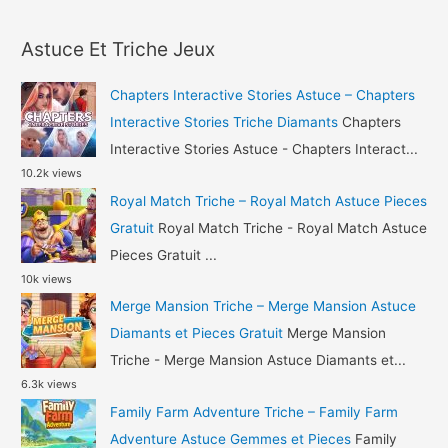
a
Astuce
r
Pieces
Astuce Et Triche Jeux
c
et
h
Bouteilles
Chapters Interactive Stories Astuce – Chapters
Gratuit
f
Interactive Stories Triche Diamants
Chapters
o
Interactive Stories Astuce - Chapters Interact...
10.2k views
r
Royal Match Triche – Royal Match Astuce Pieces
:
Gratuit
Royal Match Triche - Royal Match Astuce
Pieces Gratuit ...
10k views
Merge Mansion Triche – Merge Mansion Astuce
Diamants et Pieces Gratuit
Merge Mansion
Triche - Merge Mansion Astuce Diamants et...
6.3k views
Family Farm Adventure Triche – Family Farm
Adventure Astuce Gemmes et Pieces
Family