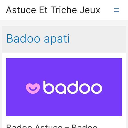
Astuce Et Triche Jeux
Main
Men
Badoo apati
Badoo Astuce – Badoo