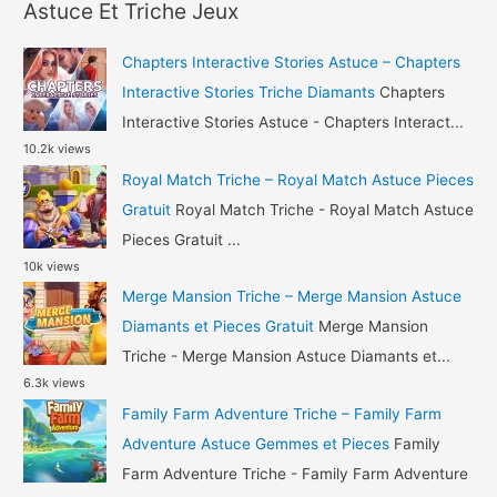
r
Gratuit
Astuce Et Triche Jeux
c
h
Chapters Interactive Stories Astuce – Chapters
f
Interactive Stories Triche Diamants
Chapters
o
Interactive Stories Astuce - Chapters Interact...
10.2k views
r
Royal Match Triche – Royal Match Astuce Pieces
:
Gratuit
Royal Match Triche - Royal Match Astuce
Pieces Gratuit ...
10k views
Merge Mansion Triche – Merge Mansion Astuce
Diamants et Pieces Gratuit
Merge Mansion
Triche - Merge Mansion Astuce Diamants et...
6.3k views
Family Farm Adventure Triche – Family Farm
Adventure Astuce Gemmes et Pieces
Family
Farm Adventure Triche - Family Farm Adventure