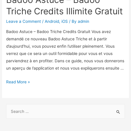
Triche Credits Illimite Gratuit
Leave a Comment
/
Android
,
iOS
/ By
admin
Badoo Astuce – Badoo Triche Credits Gratuit Vous avez
demandé ce nouveau Badoo Astuce Triche et à partir
d’aujourd’hui, vous pouvez enfin l’utiliser pleinement. Vous
verrez que ce sera un outil formidable pour vous et vous
parviendrez à en profiter. Dans ce guide, nous vous donnerons
un aperçu de l’application et nous vous expliquerons ensuite …
Badoo
Read More »
Astuce
–
Badoo
S
Triche
e
Credits
a
Illimite