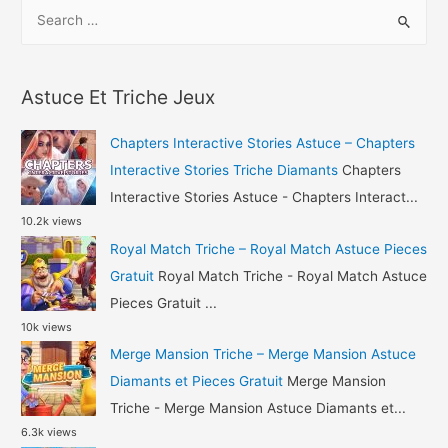
S
Baseball
e
Clash
a
Astuce
r
Gemmes
Astuce Et Triche Jeux
c
et
h
Or
Chapters Interactive Stories Astuce – Chapters
Gratuit
f
Interactive Stories Triche Diamants
Chapters
o
Interactive Stories Astuce - Chapters Interact...
10.2k views
r
Royal Match Triche – Royal Match Astuce Pieces
:
Gratuit
Royal Match Triche - Royal Match Astuce
Pieces Gratuit ...
10k views
Merge Mansion Triche – Merge Mansion Astuce
Diamants et Pieces Gratuit
Merge Mansion
Triche - Merge Mansion Astuce Diamants et...
6.3k views