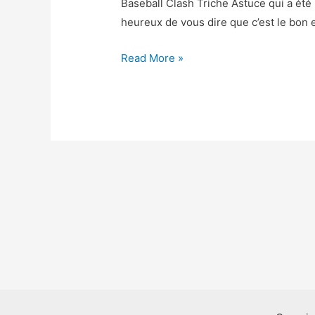
Baseball Clash Triche Astuce qui a ét
heureux de vous dire que c’est le bon
Baseball
Read More »
Clash
Triche
–
Baseball
Clash
Astuce
Gemmes
et
Or
Gratuit