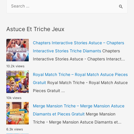
S
Baseball
e
Clash
a
Astuce
r
Gemmes
Astuce Et Triche Jeux
c
et
h
Or
Chapters Interactive Stories Astuce – Chapters
Gratuit
f
Interactive Stories Triche Diamants
Chapters
o
Interactive Stories Astuce - Chapters Interact...
10.2k views
r
Royal Match Triche – Royal Match Astuce Pieces
:
Gratuit
Royal Match Triche - Royal Match Astuce
Pieces Gratuit ...
10k views
Merge Mansion Triche – Merge Mansion Astuce
Diamants et Pieces Gratuit
Merge Mansion
Triche - Merge Mansion Astuce Diamants et...
6.3k views