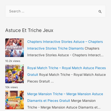
–
S
Basketball
e
Aren‪a‬
a
Astuce
r
Diamants
Astuce Et Triche Jeux
c
et
h
Or
Chapters Interactive Stories Astuce – Chapters
Gratuit
f
Interactive Stories Triche Diamants
Chapters
o
Interactive Stories Astuce - Chapters Interact...
10.2k views
r
Royal Match Triche – Royal Match Astuce Pieces
:
Gratuit
Royal Match Triche - Royal Match Astuce
Pieces Gratuit ...
10k views
Merge Mansion Triche – Merge Mansion Astuce
Diamants et Pieces Gratuit
Merge Mansion
Triche - Merge Mansion Astuce Diamants et...