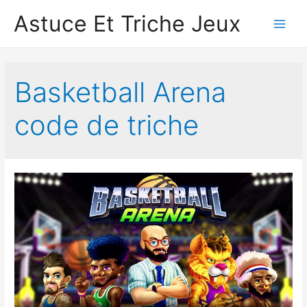
Astuce Et Triche Jeux
Main
Men
Basketball Aren‪a‬
code de triche