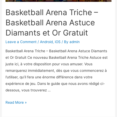
Basketball Aren‪a‬ Triche –
Basketball Aren‪a‬ Astuce
Diamants et Or Gratuit
Leave a Comment
/
Android
,
iOS
/ By
admin
Basketball Aren‪a‬ Triche – Basketball Aren‪a‬ Astuce Diamants
et Or Gratuit Ce nouveau Basketball Arena Triche Astuce est
juste ici, à votre disposition pour vous amuser. Vous
remarquerez immédiatement, dès que vous commencerez à
l’utiliser, qu’il fera une énorme différence dans votre
expérience de jeu. Dans le guide que nous avons rédigé ci-
dessous, vous trouverez …
Basketball
Read More »
Aren‪a‬
Triche