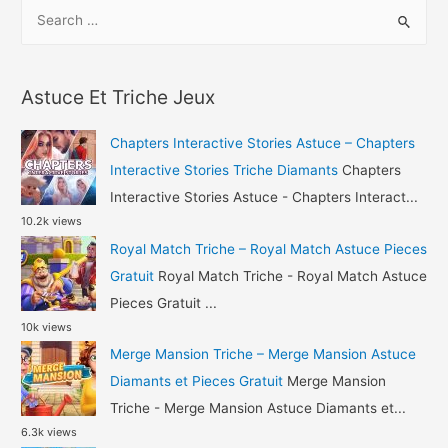
S
Battle
e
Night
a
Astuce
r
Diamants
Astuce Et Triche Jeux
c
et
h
Or
Chapters Interactive Stories Astuce – Chapters
Gratuit
f
Interactive Stories Triche Diamants
Chapters
o
Interactive Stories Astuce - Chapters Interact...
10.2k views
r
Royal Match Triche – Royal Match Astuce Pieces
:
Gratuit
Royal Match Triche - Royal Match Astuce
Pieces Gratuit ...
10k views
Merge Mansion Triche – Merge Mansion Astuce
Diamants et Pieces Gratuit
Merge Mansion
Triche - Merge Mansion Astuce Diamants et...
6.3k views