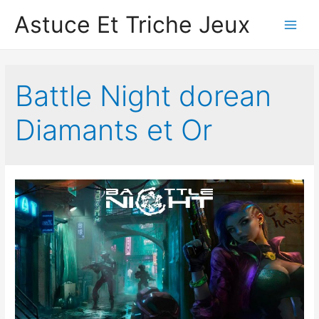
Astuce Et Triche Jeux
Main
Men
Battle Night dorean
Diamants et Or