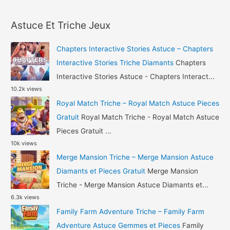
a
Astuce
r
Diamants
Astuce Et Triche Jeux
c
et
h
Or
Chapters Interactive Stories Astuce – Chapters
Gratuit
f
Interactive Stories Triche Diamants
Chapters
o
Interactive Stories Astuce - Chapters Interact...
10.2k views
r
Royal Match Triche – Royal Match Astuce Pieces
:
Gratuit
Royal Match Triche - Royal Match Astuce
Pieces Gratuit ...
10k views
Merge Mansion Triche – Merge Mansion Astuce
Diamants et Pieces Gratuit
Merge Mansion
Triche - Merge Mansion Astuce Diamants et...
6.3k views
Family Farm Adventure Triche – Family Farm
Adventure Astuce Gemmes et Pieces
Family