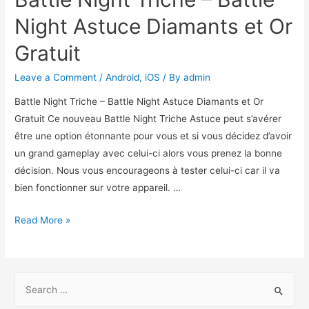
Night Astuce Diamants et Or
Gratuit
Leave a Comment
/
Android
,
iOS
/ By
admin
Battle Night Triche – Battle Night Astuce Diamants et Or
Gratuit Ce nouveau Battle Night Triche Astuce peut s’avérer
être une option étonnante pour vous et si vous décidez d’avoir
un grand gameplay avec celui-ci alors vous prenez la bonne
décision. Nous vous encourageons à tester celui-ci car il va
bien fonctionner sur votre appareil. …
Battle
Read More »
Night
Triche
–
S
Battle
e
Night