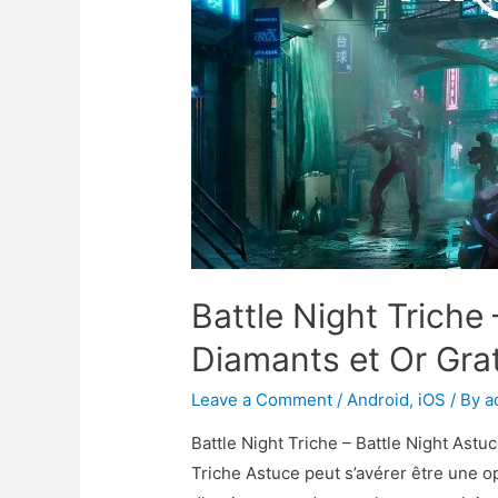
Battle Night Triche
Diamants et Or Grat
Leave a Comment
/
Android
,
iOS
/ By
a
Battle Night Triche – Battle Night Astu
Triche Astuce peut s’avérer être une o