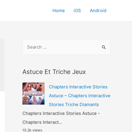
Home
iOS
Android
S
e
a
r
Astuce Et Triche Jeux
c
Chapters Interactive Stories
h
Astuce – Chapters Interactive
f
Stories Triche Diamants
o
Chapters Interactive Stories Astuce -
r
Chapters Interact...
:
10.2k views