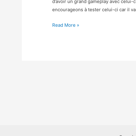
d’avoir un grand gameplay avec celui-c
encourageons à tester celui-ci car il va
Battle
Read More »
Night
Triche
–
Battle
Night
Astuce
Diamants
et
Or
Gratuit