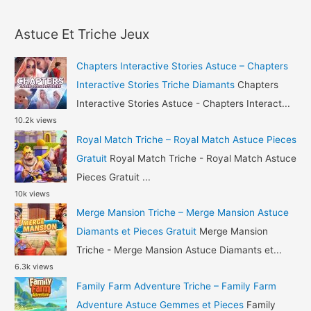
a
Astuce
r
Diamants
Astuce Et Triche Jeux
c
et
h
Or
Chapters Interactive Stories Astuce – Chapters
Gratuit
f
Interactive Stories Triche Diamants
Chapters
o
Interactive Stories Astuce - Chapters Interact...
10.2k views
r
Royal Match Triche – Royal Match Astuce Pieces
:
Gratuit
Royal Match Triche - Royal Match Astuce
Pieces Gratuit ...
10k views
Merge Mansion Triche – Merge Mansion Astuce
Diamants et Pieces Gratuit
Merge Mansion
Triche - Merge Mansion Astuce Diamants et...
6.3k views
Family Farm Adventure Triche – Family Farm
Adventure Astuce Gemmes et Pieces
Family