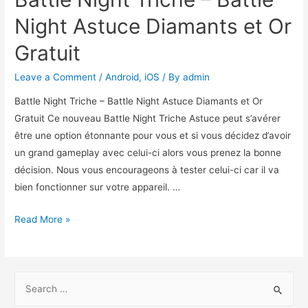
Night Astuce Diamants et Or
Gratuit
Leave a Comment
/
Android
,
iOS
/ By
admin
Battle Night Triche – Battle Night Astuce Diamants et Or
Gratuit Ce nouveau Battle Night Triche Astuce peut s’avérer
être une option étonnante pour vous et si vous décidez d’avoir
un grand gameplay avec celui-ci alors vous prenez la bonne
décision. Nous vous encourageons à tester celui-ci car il va
bien fonctionner sur votre appareil. …
Battle
Read More »
Night
Triche
–
S
Battle
e
Night