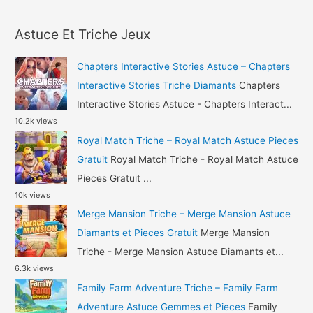
a
Astuce
r
Diamants
Astuce Et Triche Jeux
c
et
h
Or
Chapters Interactive Stories Astuce – Chapters
Gratuit
f
Interactive Stories Triche Diamants
Chapters
o
Interactive Stories Astuce - Chapters Interact...
10.2k views
r
Royal Match Triche – Royal Match Astuce Pieces
:
Gratuit
Royal Match Triche - Royal Match Astuce
Pieces Gratuit ...
10k views
Merge Mansion Triche – Merge Mansion Astuce
Diamants et Pieces Gratuit
Merge Mansion
Triche - Merge Mansion Astuce Diamants et...
6.3k views
Family Farm Adventure Triche – Family Farm
Adventure Astuce Gemmes et Pieces
Family