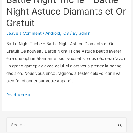
Night Astuce Diamants et Or
Gratuit
Leave a Comment
/
Android
,
iOS
/ By
admin
Battle Night Triche – Battle Night Astuce Diamants et Or
Gratuit Ce nouveau Battle Night Triche Astuce peut s’avérer
être une option étonnante pour vous et si vous décidez d’avoir
un grand gameplay avec celui-ci alors vous prenez la bonne
décision. Nous vous encourageons à tester celui-ci car il va
bien fonctionner sur votre appareil. …
Battle
Read More »
Night
Triche
–
S
Battle
e
Night