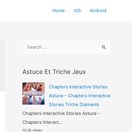
Home
iOS
Android
S
e
a
r
Astuce Et Triche Jeux
c
Chapters Interactive Stories
h
Astuce – Chapters Interactive
f
Stories Triche Diamants
o
Chapters Interactive Stories Astuce -
r
Chapters Interact...
:
10.2k views