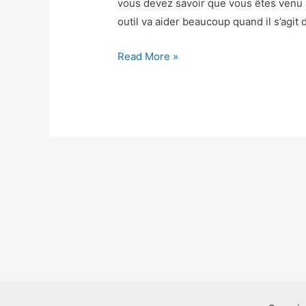
vous devez savoir que vous êtes venu
outil va aider beaucoup quand il s’agit 
Beach
Read More »
Buggy
Racing
2
Triche
–
Beach
Buggy
Racing
2
Astuce
Gemmes