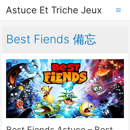
Astuce Et Triche Jeux
Main
Men
Best Fiends 備忘
Best Fiends Astuce – Best