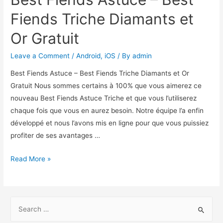
Fiends Triche Diamants et
Or Gratuit
Leave a Comment
/
Android
,
iOS
/ By
admin
Best Fiends Astuce – Best Fiends Triche Diamants et Or
Gratuit Nous sommes certains à 100% que vous aimerez ce
nouveau Best Fiends Astuce Triche et que vous l’utiliserez
chaque fois que vous en aurez besoin. Notre équipe l’a enfin
développé et nous l’avons mis en ligne pour que vous puissiez
profiter de ses avantages …
Best
Read More »
Fiends
Astuce
–
S
Best
e
Fiends