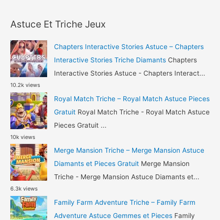
a
Triche
r
Diamants
Astuce Et Triche Jeux
c
et
h
Or
Chapters Interactive Stories Astuce – Chapters
Gratuit
f
Interactive Stories Triche Diamants
Chapters
o
Interactive Stories Astuce - Chapters Interact...
10.2k views
r
Royal Match Triche – Royal Match Astuce Pieces
:
Gratuit
Royal Match Triche - Royal Match Astuce
Pieces Gratuit ...
10k views
Merge Mansion Triche – Merge Mansion Astuce
Diamants et Pieces Gratuit
Merge Mansion
Triche - Merge Mansion Astuce Diamants et...
6.3k views
Family Farm Adventure Triche – Family Farm
Adventure Astuce Gemmes et Pieces
Family