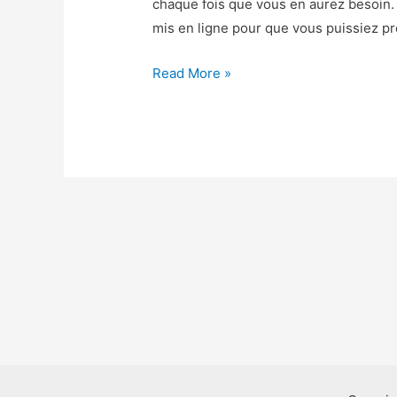
chaque fois que vous en aurez besoin. 
mis en ligne pour que vous puissiez pr
Best
Read More »
Fiends
Astuce
–
Best
Fiends
Triche
Diamants
et
Or
Gratuit