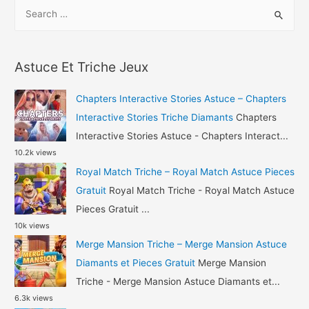
S
Best
e
Fiends
a
Triche
r
Diamants
Astuce Et Triche Jeux
c
et
h
Or
Chapters Interactive Stories Astuce – Chapters
Gratuit
f
Interactive Stories Triche Diamants
Chapters
o
Interactive Stories Astuce - Chapters Interact...
10.2k views
r
Royal Match Triche – Royal Match Astuce Pieces
:
Gratuit
Royal Match Triche - Royal Match Astuce
Pieces Gratuit ...
10k views
Merge Mansion Triche – Merge Mansion Astuce
Diamants et Pieces Gratuit
Merge Mansion
Triche - Merge Mansion Astuce Diamants et...
6.3k views