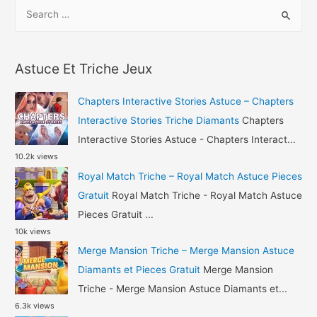
S
Best
e
Fiends
a
Triche
r
Diamants
Astuce Et Triche Jeux
c
et
h
Or
Chapters Interactive Stories Astuce – Chapters
Gratuit
f
Interactive Stories Triche Diamants
Chapters
o
Interactive Stories Astuce - Chapters Interact...
10.2k views
r
Royal Match Triche – Royal Match Astuce Pieces
:
Gratuit
Royal Match Triche - Royal Match Astuce
Pieces Gratuit ...
10k views
Merge Mansion Triche – Merge Mansion Astuce
Diamants et Pieces Gratuit
Merge Mansion
Triche - Merge Mansion Astuce Diamants et...
6.3k views