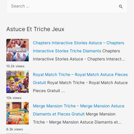
S
Best
e
Fiends
a
Triche
r
Diamants
Astuce Et Triche Jeux
c
et
h
Or
Chapters Interactive Stories Astuce – Chapters
Gratuit
f
Interactive Stories Triche Diamants
Chapters
o
Interactive Stories Astuce - Chapters Interact...
10.2k views
r
Royal Match Triche – Royal Match Astuce Pieces
:
Gratuit
Royal Match Triche - Royal Match Astuce
Pieces Gratuit ...
10k views
Merge Mansion Triche – Merge Mansion Astuce
Diamants et Pieces Gratuit
Merge Mansion
Triche - Merge Mansion Astuce Diamants et...
6.3k views