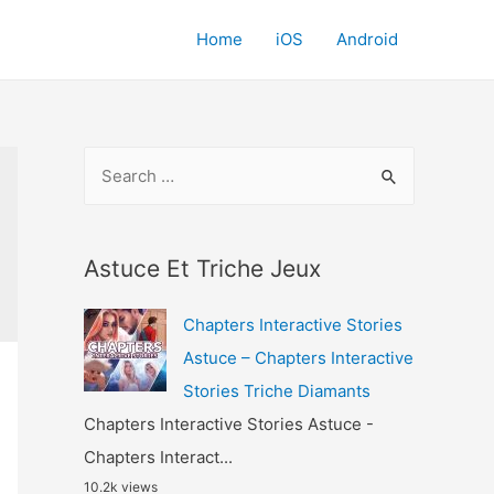
Home
iOS
Android
S
e
a
r
Astuce Et Triche Jeux
c
Chapters Interactive Stories
h
Astuce – Chapters Interactive
f
Stories Triche Diamants
o
Chapters Interactive Stories Astuce -
r
Chapters Interact...
:
10.2k views