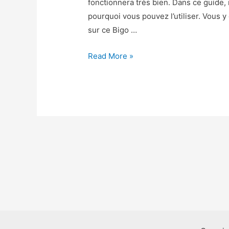
fonctionnera très bien. Dans ce guide
pourquoi vous pouvez l’utiliser. Vous
sur ce Bigo …
Bigo
Read More »
Live
Triche
–
Bigo
Live
Astuce
Diamants
et
Haricots
Gratuit