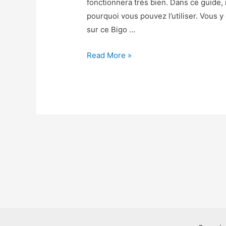
fonctionnera très bien. Dans ce guide
pourquoi vous pouvez l’utiliser. Vous
sur ce Bigo …
Bigo
Read More »
Live
Triche
–
Bigo
Live
Astuce
Diamants
et
Haricots
Gratuit