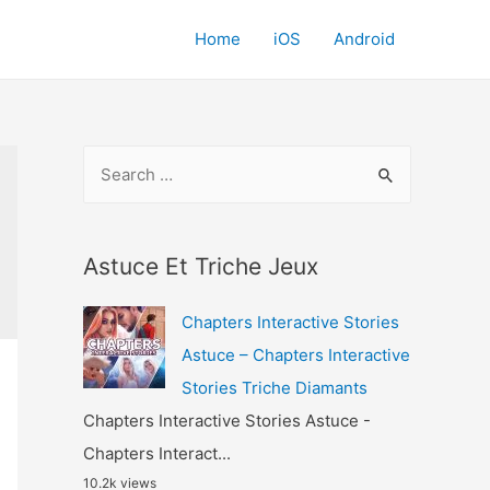
Home
iOS
Android
S
e
a
r
Astuce Et Triche Jeux
c
Chapters Interactive Stories
h
Astuce – Chapters Interactive
f
Stories Triche Diamants
o
Chapters Interactive Stories Astuce -
r
Chapters Interact...
:
10.2k views