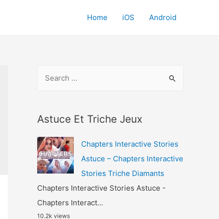
Home
iOS
Android
S
e
a
r
Astuce Et Triche Jeux
c
Chapters Interactive Stories
h
Astuce – Chapters Interactive
f
Stories Triche Diamants
o
Chapters Interactive Stories Astuce -
r
Chapters Interact...
:
10.2k views