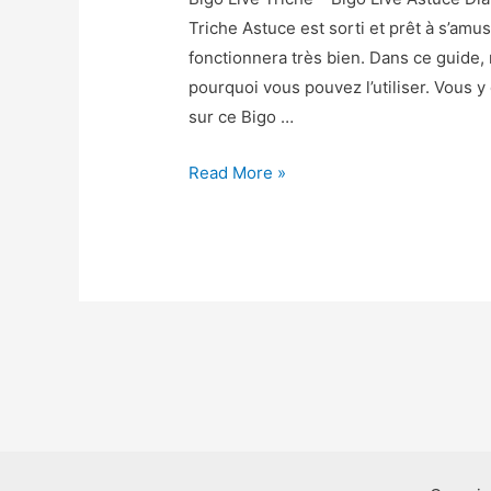
Triche Astuce est sorti et prêt à s’amu
fonctionnera très bien. Dans ce guide
pourquoi vous pouvez l’utiliser. Vous
sur ce Bigo …
Bigo
Read More »
Live
Triche
–
Bigo
Live
Astuce
Diamants
et
Haricots
Gratuit