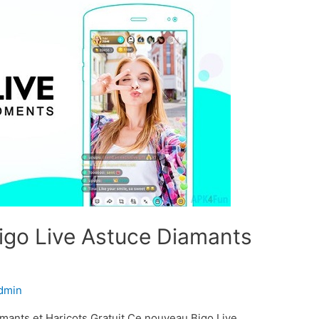
Bigo Live Astuce Diamants
dmin
amants et Haricots Gratuit Ce nouveau Bigo Live