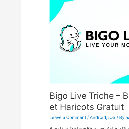
Bigo Live Triche – 
et Haricots Gratuit
Leave a Comment
/
Android
,
iOS
/ By
a
Bigo Live Triche – Bigo Live Astuce Di