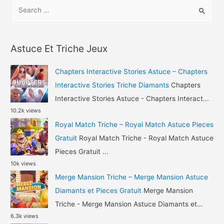
S
Bingo
e
Blitz
a
Triche
r
Credits
Astuce Et Triche Jeux
c
et
h
Pieces
Chapters Interactive Stories Astuce – Chapters
Gratuit
f
Interactive Stories Triche Diamants
Chapters
o
Interactive Stories Astuce - Chapters Interact...
10.2k views
r
Royal Match Triche – Royal Match Astuce Pieces
:
Gratuit
Royal Match Triche - Royal Match Astuce
Pieces Gratuit ...
10k views
Merge Mansion Triche – Merge Mansion Astuce
Diamants et Pieces Gratuit
Merge Mansion
Triche - Merge Mansion Astuce Diamants et...
6.3k views