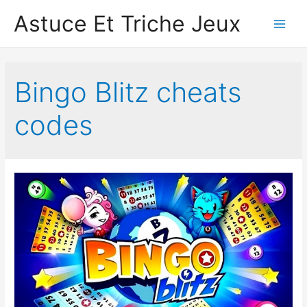
Astuce Et Triche Jeux
Main
Men
Bingo Blitz cheats
codes