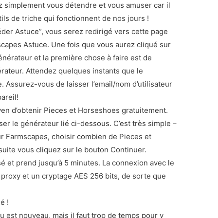
 simplement vous détendre et vous amuser car il
tils de triche qui fonctionnent de nos jours !
der Astuce”, vous serez redirigé vers cette page
capes Astuce. Une fois que vous aurez cliqué sur
énérateur et la première chose à faire est de
rateur. Attendez quelques instants que le
 Assurez-vous de laisser l’email/nom d’utilisateur
areil!
en d’obtenir Pieces et Horseshoes gratuitement.
iser le générateur lié ci-dessous. C’est très simple –
ur Farmscapes, choisir combien de Pieces et
uite vous cliquez sur le bouton Continuer.
é et prend jusqu’à 5 minutes. La connexion avec le
proxy et un cryptage AES 256 bits, de sorte que
é !
eu est nouveau, mais il faut trop de temps pour y