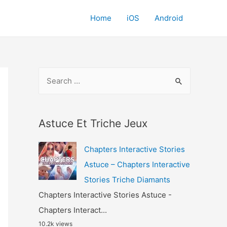
Home
iOS
Android
S
e
a
r
Astuce Et Triche Jeux
c
Chapters Interactive Stories
h
Astuce – Chapters Interactive
f
Stories Triche Diamants
o
Chapters Interactive Stories Astuce -
r
Chapters Interact...
:
10.2k views