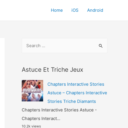
Home
iOS
Android
S
e
a
r
Astuce Et Triche Jeux
c
Chapters Interactive Stories
h
Astuce – Chapters Interactive
f
Stories Triche Diamants
o
Chapters Interactive Stories Astuce -
r
Chapters Interact...
:
10.2k views