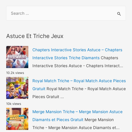
S
e
a
r
Astuce Et Triche Jeux
c
h
Chapters Interactive Stories Astuce – Chapters
f
Interactive Stories Triche Diamants
Chapters
o
Interactive Stories Astuce - Chapters Interact...
10.2k views
r
Royal Match Triche – Royal Match Astuce Pieces
:
Gratuit
Royal Match Triche - Royal Match Astuce
Pieces Gratuit ...
10k views
Merge Mansion Triche – Merge Mansion Astuce
Diamants et Pieces Gratuit
Merge Mansion
Triche - Merge Mansion Astuce Diamants et...