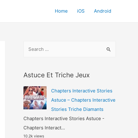
Home
iOS
Android
S
e
a
r
Astuce Et Triche Jeux
c
Chapters Interactive Stories
h
Astuce – Chapters Interactive
f
Stories Triche Diamants
o
Chapters Interactive Stories Astuce -
r
Chapters Interact...
:
10.2k views