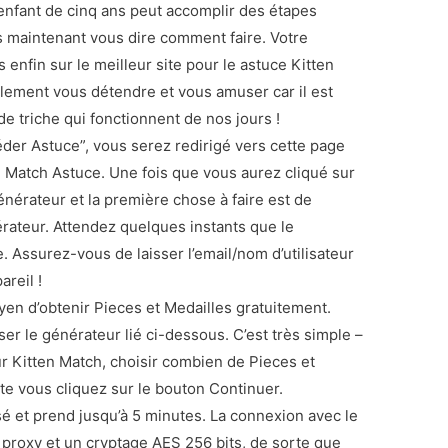
nfant de cinq ans peut accomplir des étapes
s maintenant vous dire comment faire. Votre
 enfin sur le meilleur site pour le astuce Kitten
ement vous détendre et vous amuser car il est
 de triche qui fonctionnent de nos jours !
der Astuce”, vous serez redirigé vers cette page
 Match Astuce. Une fois que vous aurez cliqué sur
énérateur et la première chose à faire est de
rateur. Attendez quelques instants que le
 Assurez-vous de laisser l’email/nom d’utilisateur
reil !
yen d’obtenir Pieces et Medailles gratuitement.
iser le générateur lié ci-dessous. C’est très simple –
ur Kitten Match, choisir combien de Pieces et
ite vous cliquez sur le bouton Continuer.
é et prend jusqu’à 5 minutes. La connexion avec le
proxy et un cryptage AES 256 bits, de sorte que