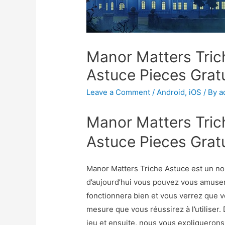
Manor Matters Tric
Astuce Pieces Gratu
Leave a Comment
/
Android
,
iOS
/ By
a
Manor Matters Tric
Astuce Pieces Gratu
Manor Matters Triche Astuce est un nou
d’aujourd’hui vous pouvez vous amuser
fonctionnera bien et vous verrez que v
mesure que vous réussirez à l’utilise
jeu et ensuite, nous vous expliqueron