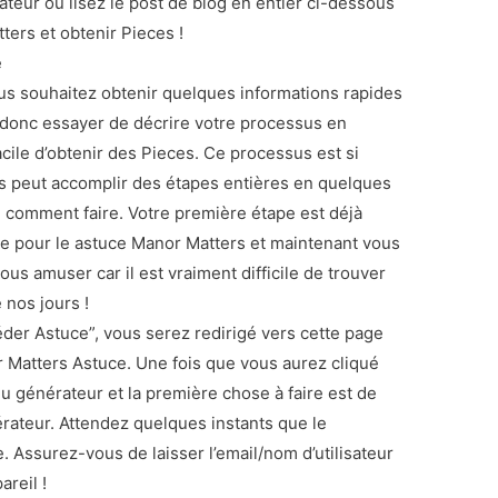
ateur ou lisez le post de blog en entier ci-dessous
ers et obtenir Pieces !
e
vous souhaitez obtenir quelques informations rapides
ais donc essayer de décrire votre processus en
acile d’obtenir des Pieces. Ce processus est si
s peut accomplir des étapes entières en quelques
e comment faire. Votre première étape est déjà
site pour le astuce Manor Matters et maintenant vous
s amuser car il est vraiment difficile de trouver
 nos jours !
der Astuce”, vous serez redirigé vers cette page
 Matters Astuce. Une fois que vous aurez cliqué
u générateur et la première chose à faire est de
rateur. Attendez quelques instants que le
 Assurez-vous de laisser l’email/nom d’utilisateur
reil !