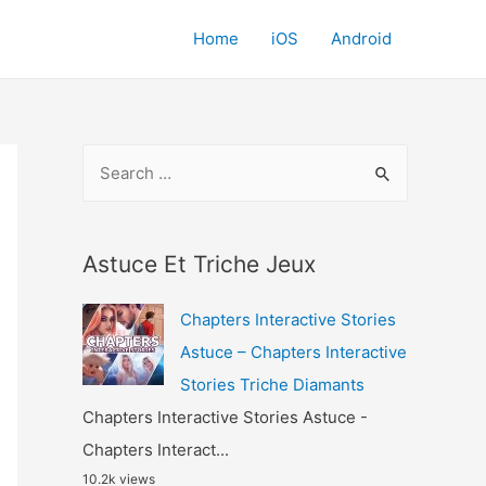
Home
iOS
Android
S
e
a
r
Astuce Et Triche Jeux
c
Chapters Interactive Stories
h
Astuce – Chapters Interactive
f
Stories Triche Diamants
o
Chapters Interactive Stories Astuce -
r
Chapters Interact...
:
10.2k views