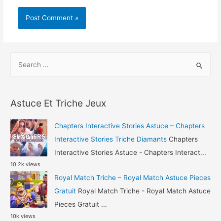
S
e
a
r
Astuce Et Triche Jeux
c
h
Chapters Interactive Stories Astuce – Chapters
f
Interactive Stories Triche Diamants
Chapters
o
Interactive Stories Astuce - Chapters Interact...
10.2k views
r
Royal Match Triche – Royal Match Astuce Pieces
:
Gratuit
Royal Match Triche - Royal Match Astuce
Pieces Gratuit ...
10k views