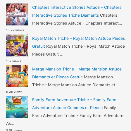
h
Chapters Interactive Stories Astuce – Chapters
f
Interactive Stories Triche Diamants
Chapters
o
Interactive Stories Astuce - Chapters Interact...
10.2k views
r
Royal Match Triche – Royal Match Astuce Pieces
:
Gratuit
Royal Match Triche - Royal Match Astuce
Pieces Gratuit ...
10k views
Merge Mansion Triche – Merge Mansion Astuce
Diamants et Pieces Gratuit
Merge Mansion
Triche - Merge Mansion Astuce Diamants et...
6.3k views
Family Farm Adventure Triche – Family Farm
Adventure Astuce Gemmes et Pieces
Family
Farm Adventure Triche - Family Farm Adventure
As...
5.5k views