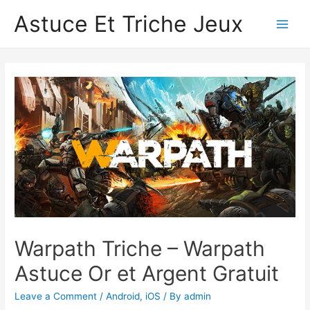
Astuce Et Triche Jeux
Main
Men
Warpath Triche – Warpath
Astuce Or et Argent Gratuit
Leave a Comment
/
Android
,
iOS
/ By
admin