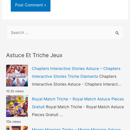
S
e
a
r
Astuce Et Triche Jeux
c
h
Chapters Interactive Stories Astuce – Chapters
f
Interactive Stories Triche Diamants
Chapters
o
Interactive Stories Astuce - Chapters Interact...
10.2k views
r
Royal Match Triche – Royal Match Astuce Pieces
:
Gratuit
Royal Match Triche - Royal Match Astuce
Pieces Gratuit ...
10k views
Merge Mansion Triche – Merge Mansion Astuce