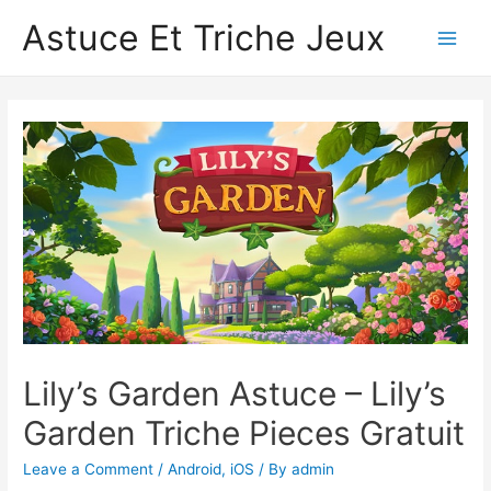
Astuce Et Triche Jeux
Main
Men
Lily’s Garden Astuce – Lily’s
Garden Triche Pieces Gratuit
Leave a Comment
/
Android
,
iOS
/ By
admin