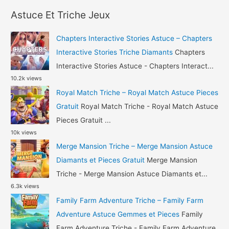
r
Astuce Et Triche Jeux
c
h
Chapters Interactive Stories Astuce – Chapters
f
Interactive Stories Triche Diamants
Chapters
o
Interactive Stories Astuce - Chapters Interact...
10.2k views
r
Royal Match Triche – Royal Match Astuce Pieces
:
Gratuit
Royal Match Triche - Royal Match Astuce
Pieces Gratuit ...
10k views
Merge Mansion Triche – Merge Mansion Astuce
Diamants et Pieces Gratuit
Merge Mansion
Triche - Merge Mansion Astuce Diamants et...
6.3k views
Family Farm Adventure Triche – Family Farm
Adventure Astuce Gemmes et Pieces
Family
Farm Adventure Triche - Family Farm Adventure